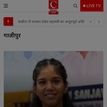
LIVE TV
लापरवाही का गड्ढा बना काल: पानी से भरे बोरवेल गड्ढे में डूबे दो मासूम
सीएचसी का मुख्य मार्ग ठप,घर पर गिरा विशाल यूकेलिप्टस
गाजीपुर 
ब्राह्मण समाज महासभा की नई कार्यकारिणी का सम्मान, समाज उत्था
योगी सरकार की बड़ी कार्रवाई: सुल्तानपुर के ग्राम मुंगेर में कब्रिस्
भारी बरसात में त्रिपाल के नीचे हुआ अंतिम संस्कार, दो मासूमों के सि
समग्र शिक्षा अभियान समेकित शिक्षा के अंतर्गत दिव्यांग बच्चों हेतु मे
समग्र शिक्षा अभियान समेकित शिक्षा के अंतर्गत दिव्यांग बच्चों हेतु मे
अभियान के दौरान 14 वर्ष आयु की पात्र बालिकाओं का शत-प्रतिशत 
महुली गांव में जर्जर मकान गिरने से एक ही परिवार के छह सदस्यों की
कछौना में भाजपा प्रदेश महामंत्री का अभूतपूर्व अभिनंदन, 'हर घर तिरं