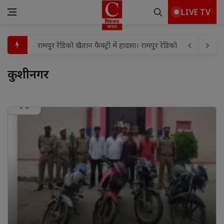
LIVE TV
FLN प्रशिक्षण के तीसरे व चौथे बैच का समापन, गतिविधि आधारित शि
बच्चों के बीच मामूली विवाद में हौसला बुलंद दबंगों ने घर में घुसकर
कुशीनगर 
शहर मंडल में भाजपा की तिरंगा यात्रा को लेकर बैठक संपन्न
प्रयागराज मे माफिया अतीक अहमद के छोटे बेटे अबाँन क़ो उसके पुस्तैनी 
पूर्व विधायक विजय मिश्रा की पत्नी रामलली मिश्रा को हाईकोर्ट से 
विद्या, बुद्धि और विवेक से ही कार्य की सिद्धि संभव : विशाश्री माताजी
गुढ़ में ‘मुख्यमंत्री जन विश्वास अभियान’ पर ही उठे सवाल!पार्षद ब
बाढ़ प्रभावित परिवारों को दातागंज विधायक ने वितरित की राहत सामग्र
कांवड़ यात्रा मार्ग का डीएम व एसएसपी ने किया स्थलीय निरीक्षण, व
रामपुर रेडिको खैतान फैक्ट्री में हादसा। रामपुर रेडिको खैतान फैक्ट्री म