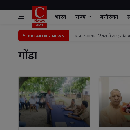
भारत
राज्य
मनोरंजन
ल
महोबा की दिव्यांशी गुप्ता बनीं "म
BREAKING NEWS
नीलगाय का शिकार कर 40 किलो मां
गोंडा 
क्रिटिकल केयर में उचित देखभाल के
टहरौली किला मुक्तिधाम पर वृक्
हरियाली तीज के अवसर पर वामा सा
सावन के दूसरे सोमवार को जलाभिष
रालोद के नवनियुक्त प्रदेश अध्यक्
Monsoon Hair Fall रोकने के आस
नवजात बच्चे की बिक्री के आरोपों 
थाना समाधान दिवस में आए तीन प्र