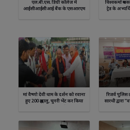
एल.बी.एस. डिग्री कॉलेज में
विश्वकर्मा श्र
आईसीआईसीआई बैंक के एसआरएम
ट्रेड के अभ्यर्
पद हेतु 60 छात्रों का प्री-इंटरव्यू चयन
अ
मां वैष्णो देवी धाम के दर्शन को रवाना
रिजर्व पुलिस 
हुए 200 श्रद्धालु, चुनरी भेंट कर किया
सारथी द्वारा “
गया भावभीना विदाई समारोह
आ