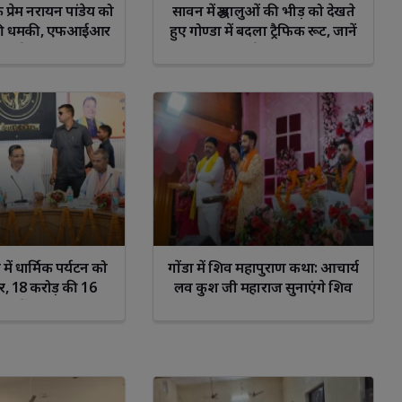
्रेम नरायन पांडेय को
सावन में श्रद्धालुओं की भीड़ को देखते
े की धमकी, एफआईआर
हुए गोण्डा में बदला ट्रैफिक रूट, जानें
दर्ज
डायवर्जन व्यवस्था
io
Sagittarius
Capricorn
Aquarius
Pisce
में धार्मिक पर्यटन को
गोंडा में शिव महापुराण कथा: आचार्य
ार, 18 करोड़ की 16
लव कुश जी महाराज सुनाएंगे शिव
नाओं पर मंथन
कथा