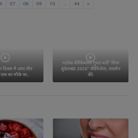
6
07
08
09
10
…
44
»
ांशी गुप्ता बनीं "मिस 
6" की विजेता, जालौन
नीलगाय का शिकार कर 40 किलो 
की..
मांस ले जा रहे आरोपी को..