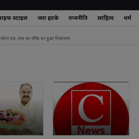
ाइफ स्‍टाइल
जरा हटके
राजनीति
साहित्य
धर्म
िस बुंदेलखंड 2026" की विजेता, जालौन की निकिता रहीं फर्स्ट रनर-अप
स ले जा रहे आरोपी को खंडासा पुलिस ने दबोचा, दो फरार
 लिए कोर्स फॉर नर्सेज 4 सीएन लॉन्च: डॉ रणवीर त्यागी
षारोपण का आयोजन
रथी द्वारा भव्य कार्यक्रम का आयोजन
ेक के लिए गंगाजल लाने को हजारों कावड़ियों की निकली टोलियां
ष ऐश्वर्य राज सिंह 13 अगस्त को पहली बार पहुंचेंगे लखनऊ
ान उपाय: ऐसे रखें बालों का ख्याल
पर सेंट मैरी पॉलीक्लिनिक का कड़ा स्पष्टीकरण, सभी आरोप निराधार!
ार्थना पत्र, एक का मौके पर हुआ निस्तारण