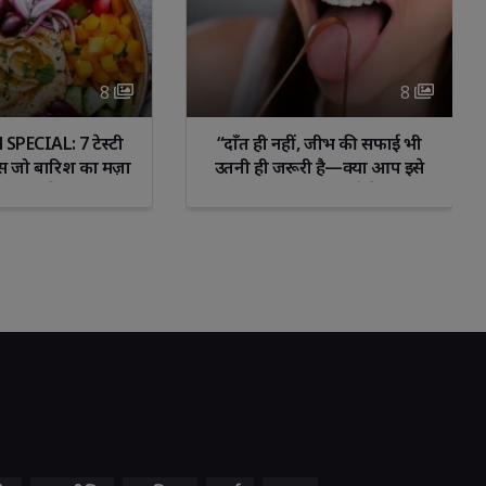
8 
8 
ं, जीभ की सफाई भी 
गर्मियों में शादी के लिए चेहरा कैसे 
री है—क्या आप इसे
बनाएं फ्रेश और ग्लोइंग –नेचुरल ग्लो
़ कर रहे हैं?”
पाने के आसान टिप्स