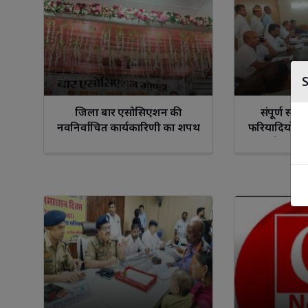
जिला बार एसोसिएशन की
संपूर्ण समा
नवनिर्वाचित कार्यकारिणी का शपथ
फरियादियों की
ग्रहण समारोह संपन्न
दर्ज, 5 का