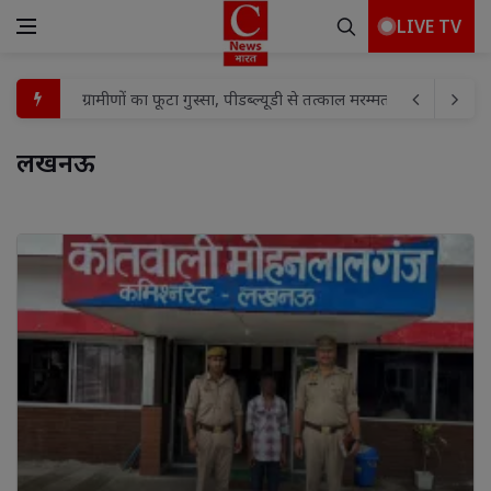
LIVE TV
अखण्ड ब्राह्मण महासभा ने शोकसभा आयोजित कर श्रीमती राजेश्वरी दे
भाजपा के निवर्तमान प्रदेश महामंत्री/एमएलसी अनूप गुप्ता का कार्यक
लखनऊ 
दुष्कर्म के बाद किशोरी की हत्या कर शव कुएं में फेंकने के मामले में आर
साधु वेश विवाद पर लखनऊ में विरोध, सद्बुद्धि हवन के बाद पुतला द
एएस इवेंट प्लानर प्रस्तुत करेगा "झाँसी टॉप मॉडल 2026 - सीजन 5" का
नगर आयुक्त ने वार्ड 59 का किया औचक निरीक्षण, सफाई-अतिक्रमण 
संत व भगवंत के दर्शनों से जीवन में प्रेम दया व करुणा का भाव जागृत 
नाबालिग को बहला-फुसलाकर ले जाने व दुष्कर्म का आरोपी गिरफ्तार
रजिस्ट्री व्यवस्था में बदलाव का विरोध मोहनलालगंज बार एसोसिएशन
ग्रामीणों का फूटा गुस्सा, पीडब्ल्यूडी से तत्काल मरम्मत की मांग; विभ