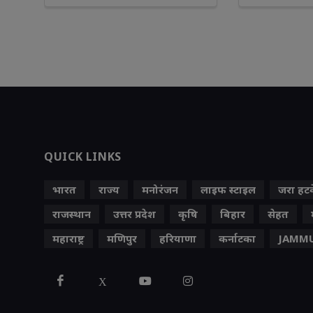
QUICK LINKS
भारत
राज्य
मनोरंजन
लाइफ स्‍टाइल
जरा हट
राजस्थान
उत्तर प्रदेश
कृषि
बिहार
सेहत
महाराष्ट्र
मणिपुर
हरियाणा
कर्नाटका
JAMMU
X