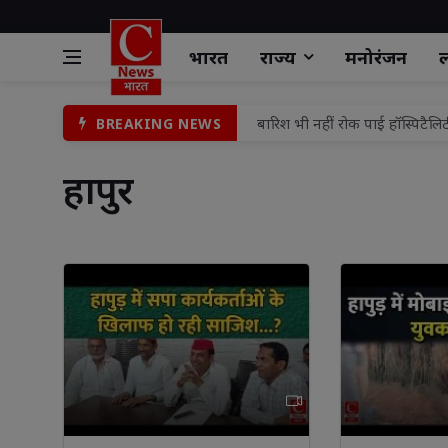
भारत
राज्य
मनोरंजन
ल
बारिश भी नहीं रोक पाई हॉस्पिटैलि
BREAKING NEWS
किसान संगठन ने मासिक बैठक कर 
हापुर 
राष्ट्र के लिए मध्यस्थता अभियान-3
9 से 17 अगस्त के बीच 'हर घर ति
किशोरी का अपहरण कर छेड़छाड़ के म
चोरी के आरोपी को नहीं मिली जेल 
गोली मारकर हत्या के मामले में 
वरिष्ठ पुलिस अधीक्षक झाँसी द्वार
लायंस क्लब शामली क्राउन के 25वें 
लायंस क्लब शामली क्राउन के 25वें 