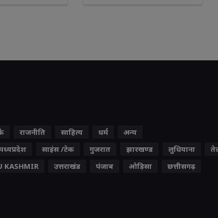
के
राजनीति
साहित्य
धर्म
अन्य
मध्यप्रदेश
साइंस /टेक
गुजरात
झारखण्ड
लुधियाना
ते
 KASHMIR
उत्तराखंड
पंजाब
ओड़िसा
छत्तीसगढ़