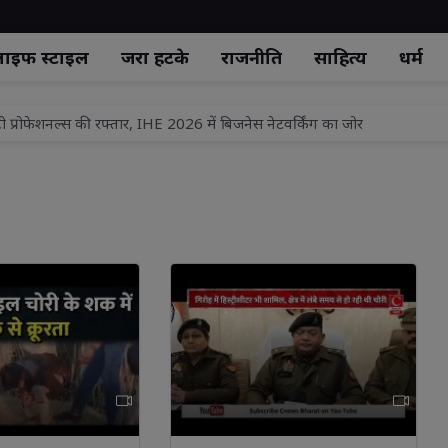
ाइफ स्‍टाइल
जरा हटके
राजनीति
साहित्य
धर्म
टी प्रोफेशनल्स की रफ्तार, IHE 2026 में बिजनेस नेटवर्किंग का जोर
एसडीएम को सौंपा ज्ञापन
.0' का झांसी में शुभारंभ, समझौते से होगा लंबित मुकदमों का निस्तारण
रंगा अभियान का होगा भव्य आयोजन, तिरंगा फहराते हुए 'वंदे मातरम' का किया जा
ामले में आरोपी का जमानत प्रार्थना पत्र निरस्त
से रिहाई, जमानत अर्जी खारिज
तीन को आजीवन कारावास
ा ड्यूटी के दौरान बारिश से बचने के लिए यातायात पुलिसकर्मियों को वितरित किए गए 
सेवा वर्ष का शुभारंभ, कांवड़ सेवा शिविर का विधायक प्रसन्न चौधरी व चेयरमैन अरवि
सेवा वर्ष का शुभारंभ, कांवड़ सेवा शिविर का विधायक प्रसन्न चौधरी व चेयरमैन अरवि