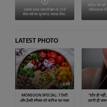
बारिश भी नहीं 
लायंस क्लब शामली क्राउन के 25वें 
प्रोफेशनल्स 
.
सेवा वर्ष का शुभारंभ, कांवड़ सेवा..
LATEST PHOTO
8 
ा 
MONSOON SPECIAL: 7 टेस्टी 
“दाँत ही नही
से
और हेल्दी स्नैक्स जो बारिश का मज़ा
उतनी ही जरू
दोगुना कर दें!
नजरअंदाज