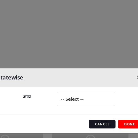
Statewise
1
»
अन्य
CANCEL
DONE