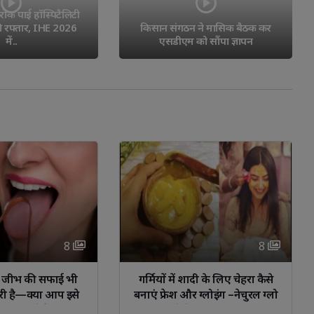
रोक पाई हॉस्पिटैलिटी 
की रफ्तार, IHE 2026
किसान संगठन ने मासिक बैठक कर 
में..
एसडीएम को सौंपा ज्ञापन
8 
8 
ं, जीभ की सफाई भी 
गर्मियों में शादी के लिए चेहरा कैसे 
री है—क्या आप इसे
बनाएं फ्रेश और ग्लोइंग –नेचुरल ग्लो
़ कर रहे हैं?”
पाने के आसान टिप्स