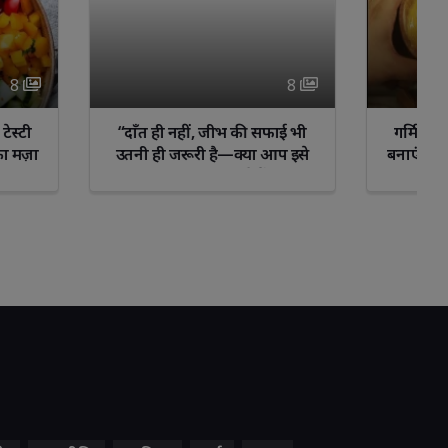
8 
8 
ं, जीभ की सफाई भी 
गर्मियों में शादी के लिए चेहरा कैसे 
री है—क्या आप इसे
बनाएं फ्रेश और ग्लोइंग –नेचुरल ग्लो
़ कर रहे हैं?”
पाने के आसान टिप्स