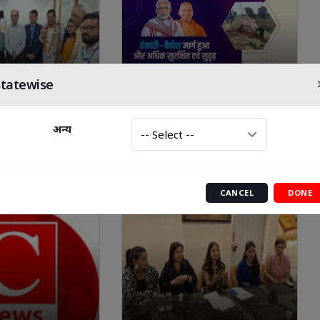
Statewise
 इंडिया की नई प्रेमनगर
बबीना विकास गाथा: हंसारी-बैदोरा
अन्य
का शुभारंभ
मार्ग हुआ अधिक सुरक्षित एवं सुदृढ़
CANCEL
DONE