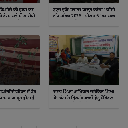
द किशोरी की हत्या कर
एएस इवेंट प्लानर प्रस्तुत करेगा "झाँसी
कने के मामले में आरोपी
टॉप मॉडल 2026 - सीजन 5" का भव्य
ेल से रिहाई , जमानत
ग्रैंड फिनाले.
थनापत्र निरस्त
्शनों से जीवन में प्रेम
समग्र शिक्षा अभियान समेकित शिक्षा
 भाव जागृत होता है:
के अंतर्गत दिव्यांग बच्चों हेतु मेडिकल
श्री माताजी
असेसमेंट कैंप संपन्न