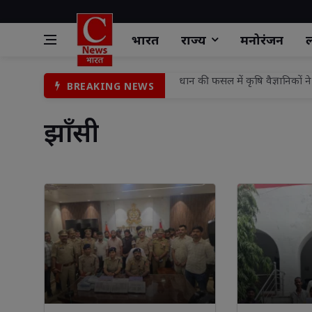
भारत
राज्य
मनोरंजन
ल
भारत में ₹40 की कछुआ छाप, पेरिस
BREAKING NEWS
‘नशा मुक्त युवा–विकसित भारत’ 
झाँसी 
15 अगस्त को नगरवासियों को औपचा
टॉवर पर चढ़ा युवक, घंटों चला रेस्क्य
अखिल भारतीय भोजपुरी समाज के राष्ट
झटका मशीन की चपेट में आए किश
वंचित, शोषित व पिछड़े-दलित-अल्पस
पिकअप पलटने से 29 लोग घायल, 
बहादुरगंज चौराहे पर पौधरोपण, पर्य
धान की फसल में कृषि वैज्ञानिकों 