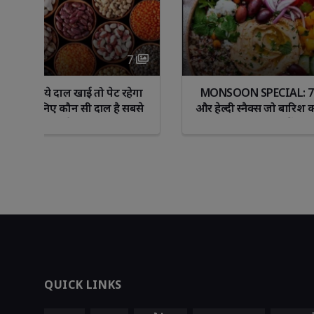
8 
ा 
MONSOON SPECIAL: 7 टेस्टी 
“दाँत ही नही
से
और हेल्दी स्नैक्स जो बारिश का मज़ा
उतनी ही जरू
दोगुना कर दें!
नजरअंदाज
QUICK LINKS