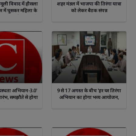
ामूली विवाद में हौसला
शहर मंडल में भाजपा की तिरंगा यात्रा
 घर में घुसकर महिला के
को लेकर बैठक संपन्न
, बदसलूकी पुलिस ने
, उच्चाधिकारियों के न
मुख्यमंत्री से गुहार
io
Sagittarius
Capricorn
Aquarius
Pisce
मध्यस्थता अभियान-3.0'
9 से 17 अगस्त के बीच 'हर घर तिरंगा
भारंभ, समझौते से होगा
अभियान का होगा भव्य आयोजन,
मों का निस्तारण
तिरंगा फहराते हुए 'वंदे मातरम' का
किया जाएगा गायन