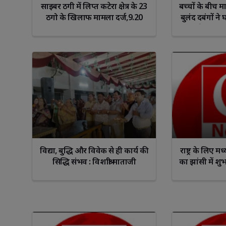
साइबर ठगी में लिप्त कटेरा क्षेत्र के 23
बच्चों के बीच म
ठगो के खिलाफ मामला दर्ज,9.20
बुलंद दबंगों ने
लाख नगद सहित 120 मोबाइल, 35
साथ की मारपीट
डेबिट कार्ड बरामद
नहीं की सुनवाई
मिलने पर लगाई 
Libra
Scorp
विद्या, बुद्धि और विवेक से ही कार्य की
राष्ट्र के लिए 
सिद्धि संभव : विशाश्री माताजी
का झांसी में शु
लंबित मुकद