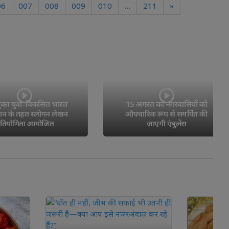
06
007
008
009
010
…
211
»
युवा–विकसित भारत’ 
15 अगस्त को नगरवासियों को 
तहत स्लोगन लेखन
औपचारिक रूप से समर्पित की
ोगिता आयोजित
जाएगी एंबुलेंस