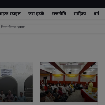
ाइफ स्‍टाइल
जरा हटके
राजनीति
साहित्य
धर्म
 में ₹14,000! कीमत सुनकर आप भी कहेंगे—मच्छर खुद ही मार लेते हैं
अभियान के तहत स्लोगन लेखन प्रतियोगिता आयोजित
रिक रूप से समर्पित की जाएगी एंबुलेंस
ू ड्रामा, पुलिस ने सुरक्षित उतारा
्रीय अध्यक्ष श्री प्रभुनाथ राय के नेतृत्व में भोजपुरी महोत्सव का भव्य आयोजन
ोर की मौत
ंख्यक वर्गों की भागीदारी के लिए एकजुट होकर कार्य करेगा मोर्चा : उमेश कुमार 
7 को कानपुर रेफर
ावरण संरक्षण का दिया संदेश
ने किया निदान भ्रमण